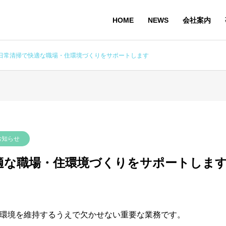
HOME
NEWS
会社案内
日常清掃で快適な職場・住環境づくりをサポートします
経営理念
PHILOSOPHY
お知らせ
適な職場・住環境づくりをサポートしま
沿革
HISTORY
業務内容・対応エ
環境を維持するうえで欠かせない重要な業務です。
理由
リア
提案プ