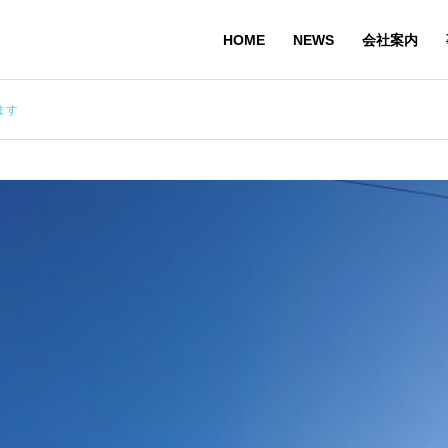
HOME
NEWS
会社案内
ます
経営理念
PHILOSOPHY
沿革
HISTORY
業務内容・対応エ
理由
リア
提案プ