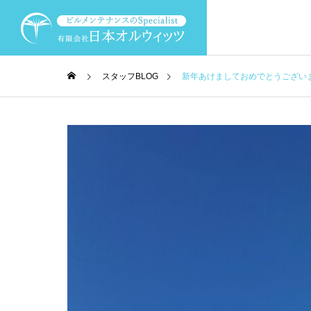
スタッフBLOG
新年あけましておめでとうござい
代表挨拶
MESSAGE
会社案内
事業案内
COMPANY
BUSINESS
会社概要
PROFILE
選ばれる